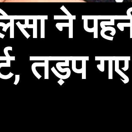
िसा ने पहन
्ट, तड़प गए