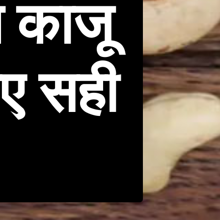
े काजू
िए सही