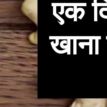
एक दि
खाना 