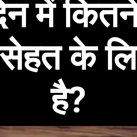
न में कितन
सेहत के ल