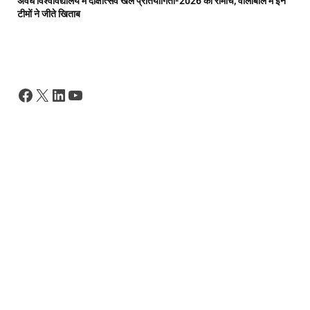
अवध विश्वविद्यालय में दीक्षोत्सव खेल प्रतियोगिता-2026 का रोमांच, वॉलीबॉल में इन
टीमों ने जीते खिताब
Facebook
X
LinkedIn
YouTube