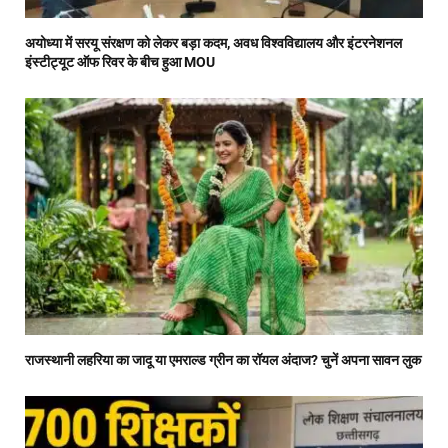
अयोध्या में सरयू संरक्षण को लेकर बड़ा कदम, अवध विश्वविद्यालय और इंटरनेशनल
इंस्टीट्यूट ऑफ रिवर के बीच हुआ MOU
राजस्थानी लहरिया का जादू या एमराल्ड ग्रीन का रॉयल अंदाज? चुनें अपना सावन लुक