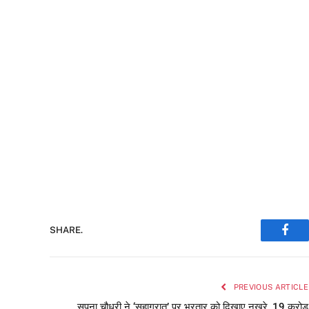
SHARE.
Face
PREVIOUS ARTICLE
सपना चौधरी ने ‘सुहागरात’ पर भरतार को दिखाए नखरे, 19 करोड़