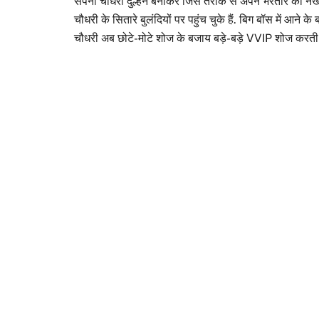
सपना चौधरी दुल्हन बनाकर जिस तरीके से अपने भरतार को नखरे
चौधरी के सितारे बुलंदियों पर पहुंच चुके हैं. बिग बॉस में आन
चौधरी अब छोटे-मोटे शोज के बजाय बड़े-बड़े VVIP शोज करती ह