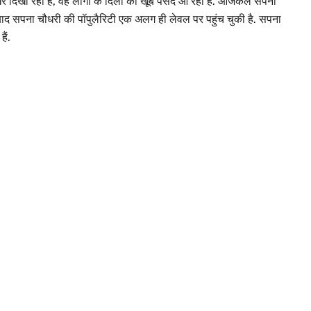
 दिखा रही हैं, वह लोगों के दिलों को खूब पसंद आ रहा है. आजकल सपना
े के बाद सपना चौधरी की पॉपुलैरिटी एक अलग ही लेवल पर पहुंच चुकी है. सपना
ैं.