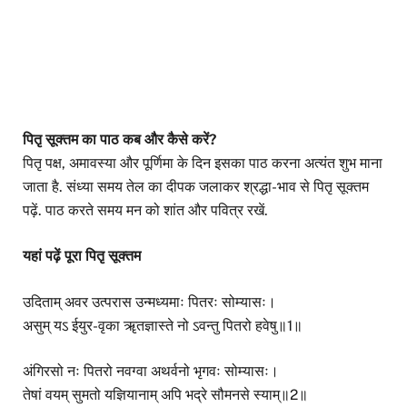
पितृ सूक्तम का पाठ कब और कैसे करें?
पितृ पक्ष, अमावस्या और पूर्णिमा के दिन इसका पाठ करना अत्यंत शुभ माना
जाता है. संध्या समय तेल का दीपक जलाकर श्रद्धा-भाव से पितृ सूक्तम
पढ़ें. पाठ करते समय मन को शांत और पवित्र रखें.
यहां पढ़ें पूरा पितृ सूक्तम
उदिताम् अवर उत्परास उन्मध्यमाः पितरः सोम्यासः।
असुम् यऽ ईयुर-वृका ॠतज्ञास्ते नो ऽवन्तु पितरो हवेषु॥1॥
अंगिरसो नः पितरो नवग्वा अथर्वनो भृगवः सोम्यासः।
तेषां वयम् सुमतो यज्ञियानाम् अपि भद्रे सौमनसे स्याम्॥2॥