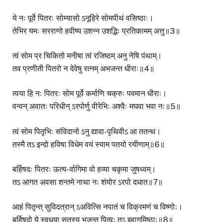
ये नः पूर्वे पितरः सोम्यासो ऽनूहिरे सोमपीथं वसिष्ठाः।
तेभिर यमः सरराणो हवीष्य उशन्न उशद्भिः प्रतिकामम् अत्तु॥3॥
त्वं सोम प्र चिकितो मनीषा त्वं रजिष्ठम् अनु नेषि पंथाम्।
तव प्रणीती पितरो न देवेषु रत्नम् अभजन्त धीराः॥4॥
त्वया हि नः पितरः सोम पूर्वे कर्माणि चक्रुः पवमान धीराः।
वन्वन् अवातः परिधीन् ऽरपोर्णु वीरेभिः अश्वैः मघवा भवा नः॥5॥
त्वं सोम पितृभिः संविदानो ऽनु द्यावा-पृथिवीऽ आ ततन्थ।
तस्मै तऽ इन्दो हविषा विधेम वयं स्याम पतयो रयीणाम्॥6॥
बर्हिषदः पितरः ऊत्य-र्वागिमा वो हव्या चकृमा जुषध्वम्।
तऽ आगत अवसा शन्तमे नाथा नः शंयोर ऽरपो दधात॥7॥
आहं पितृन्त् सुविदत्रान् ऽअवित्सि नपातं च विक्रमणं च विष्णोः।
बर्हिषदो ये स्वधया सुतस्य भजन्त पित्वः तऽ इहागमिष्ठाः॥8॥