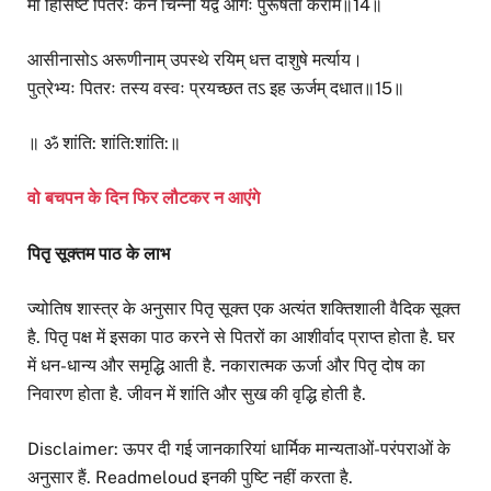
मा हिंसिष्ट पितरः केन चिन्नो यद्व आगः पुरूषता कराम॥14॥
आसीनासोऽ अरूणीनाम् उपस्थे रयिम् धत्त दाशुषे मर्त्याय।
पुत्रेभ्यः पितरः तस्य वस्वः प्रयच्छत तऽ इह ऊर्जम् दधात॥15॥
॥ ॐ शांति: शांति:शांति:॥
वो बचपन के दिन फिर लौटकर न आएंगे
पितृ सूक्तम पाठ के लाभ
ज्योतिष शास्त्र के अनुसार पितृ सूक्त एक अत्यंत शक्तिशाली वैदिक सूक्त
है. पितृ पक्ष में इसका पाठ करने से पितरों का आशीर्वाद प्राप्त होता है. घर
में धन-धान्य और समृद्धि आती है. नकारात्मक ऊर्जा और पितृ दोष का
निवारण होता है. जीवन में शांति और सुख की वृद्धि होती है.
Disclaimer: ऊपर दी गई जानकारियां धार्मिक मान्यताओं-परंपराओं के
अनुसार हैं. Readmeloud इनकी पुष्टि नहीं करता है.