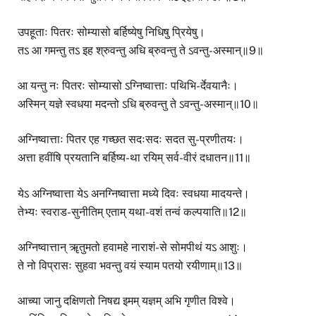
उपहूताः पितरः सोम्यासो बर्हिष्येषु निधिषु प्रियेषु।
तऽ आ गमन्तु तऽ इह श्रुवन्तु अधि ब्रुवन्तु ते ऽवन्तु-अस्मान्॥9॥
आ यन्तु नः पितरः सोम्यासो ऽग्निष्वात्ताः पथिभि-र्देवयानैः।
अस्मिन् यज्ञे स्वधया मदन्तो ऽधि ब्रुवन्तु ते ऽवन्तु-अस्मान्॥10॥
अग्निष्वात्ताः पितर एह गच्छत सदःसदः सदत सु-प्रणीतयः।
अत्ता हवींषि प्रयतानि बर्हिष्य-था रयिम् सर्व-वीरं दधातन॥11॥
येऽ अग्निष्वात्ता येऽ अनग्निष्वात्ता मध्ये दिवः स्वधया मादयन्ते।
तेभ्यः स्वराड-सुनीतिम् एताम् यथा-वशं तन्वं कल्पयाति॥12॥
अग्निष्वात्तान् ॠतुमतो हवामहे नाराशं-से सोमपीथं यऽ आशुः।
ते नो विप्रासः सुहवा भवन्तु वयं स्याम पतयो रयीणाम्॥13॥
आच्या जानु दक्षिणतो निषद्य इमम् यज्ञम् अभि गृणीत विश्वे।