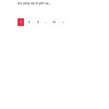
बात आषाढ़ माह के कृष्ण पक्ष…
…
Next
1
2
3
51