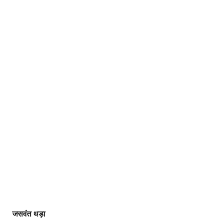
जसवंत थड़ा