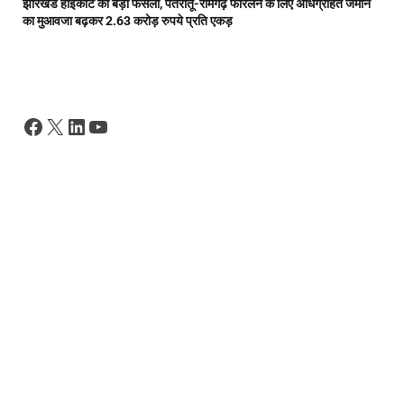
झारखंड हाईकोर्ट का बड़ा फैसला, पतरातू-रामगढ़ फोरलेन के लिए अधिग्रहित जमीन
का मुआवजा बढ़कर 2.63 करोड़ रुपये प्रति एकड़
Facebook
X
LinkedIn
YouTube