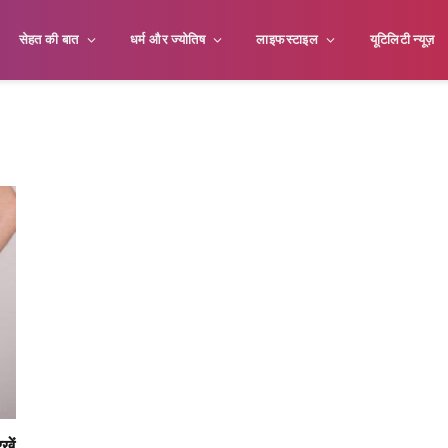
सेहत की बात
धर्म और ज्योतिष
लाइफस्टाइल
यूटिलिटी न्यूज़
खें