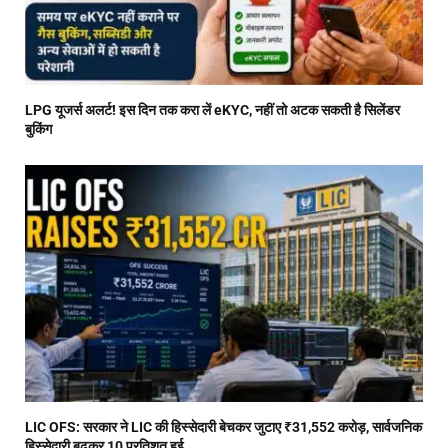
LPG यूजर्स अलर्ट! इस दिन तक करा लें eKYC, नहीं तो अटक सकती है सिलेंडर
बुकिंग
LIC OFS: सरकार ने LIC की हिस्सेदारी बेचकर जुटाए ₹31,552 करोड़, सार्वजनिक
हिस्सेदारी बढ़कर 10 प्रतिशत हुई