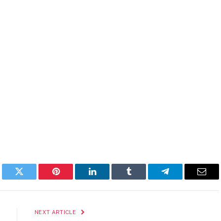
book
Twitter
Pinterest
LinkedIn
Tumblr
Telegram
Emai
NEXT ARTICLE