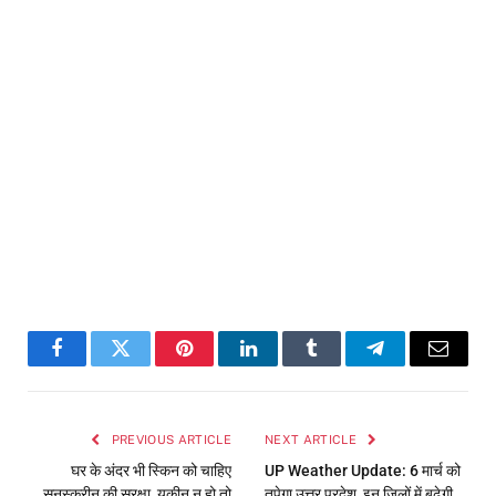
Facebook
Twitter
Pinterest
LinkedIn
Tumblr
Telegram
Email
PREVIOUS ARTICLE
NEXT ARTICLE
घर के अंदर भी स्किन को चाहिए
UP Weather Update: 6 मार्च को
सनस्क्रीन की सुरक्षा, यकीन न हो तो
तपेगा उत्तर प्रदेश, इन जिलों में बढ़ेगी