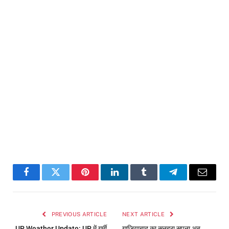
Facebook
Twitter
Pinterest
LinkedIn
Tumblr
Telegram
Email
PREVIOUS ARTICLE
NEXT ARTICLE
UP Weather Update: UP में गर्मी
गाजियाबाद का सुनहरा सपना अब