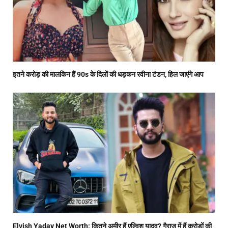
इतने करोड़ की मालकिन हैं 90s के दिलों की धड़कन रवीना टंडन, हिल जाएंगे आप
Elvish Yadav Net Worth: कितने अमीर हैं एल्विश यादव? गैराज में हैं करोड़ों की