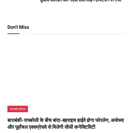
कुंडली कॉरिडोर और नोएडा एक्वा लाइन एक्सटेंशन पर तेजी
Don't Miss
सरकारी योजना
बाराबंकी-रायबरेली के बीच बांदा-बहराइच हाईवे होगा फोरलेन, अयोध्या
और पूर्वांचल एक्सप्रेसवे से मिलेगी सीधी कनेक्टिविटी