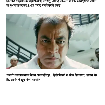
झारखंड हाईकोर्ट का बड़ा फैसला, पतरातू-रामगढ़ फोरलेन के लिए अधिग्रहित जमीन
का मुआवजा बढ़कर 2.63 करोड़ रुपये प्रति एकड़
‘गजनी’ का खौफनाक विलेन अब नहीं रहा… हिंदी फिल्मों से थी ये शिकायत, ‘लगान’ के
लिए आमिर ने खुद किया था फोन