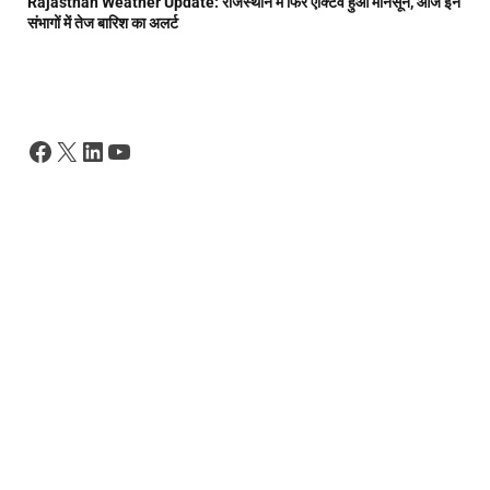
Rajasthan Weather Update: राजस्थान में फिर एक्टिव हुआ मानसून, आज इन
संभागों में तेज बारिश का अलर्ट
Facebook
X
LinkedIn
YouTube