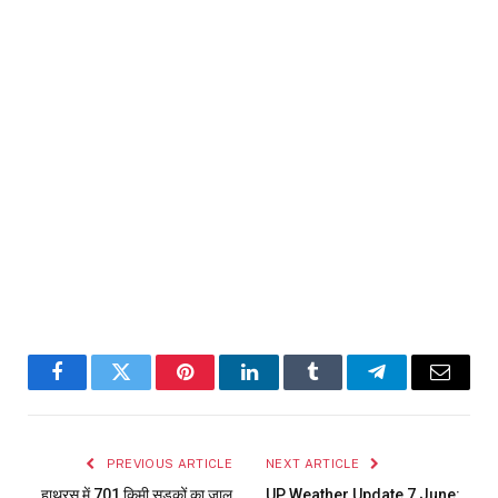
Facebook
Twitter
Pinterest
LinkedIn
Tumblr
Telegram
Email
PREVIOUS ARTICLE
NEXT ARTICLE
हाथरस में 701 किमी सड़कों का जाल
UP Weather Update 7 June: