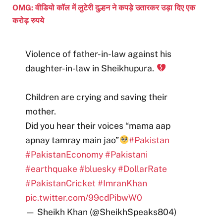
OMG: वीडियो कॉल में लुटेरी दुल्हन ने कपड़े उतारकर उड़ा दिए एक
करोड़ रुपये
Violence of father-in-law against his
daughter-in-law in Sheikhupura.
Children are crying and saving their
mother.
Did you hear their voices “mama aap
apnay tamray main jao”
#Pakistan
#PakistanEconomy
#Pakistani
#earthquake
#bluesky
#DollarRate
#PakistanCricket
#ImranKhan
pic.twitter.com/99cdPibwW0
— Sheikh Khan (@SheikhSpeaks804)