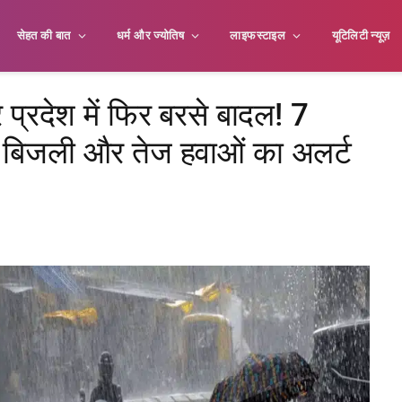
सेहत की बात
धर्म और ज्योतिष
लाइफस्टाइल
यूटिलिटी न्यूज़
रदेश में फिर बरसे बादल! 7
श, बिजली और तेज हवाओं का अलर्ट