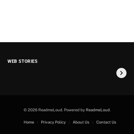
Gold Price
एक्सपर्ट्स ने बताया क्यों
WEB STORIES
Prediction: क्या सोना
फिसले गोल्ड-सिल्वर के
होगा सस्ता? इतिहास दे
दाम
रहा बड़ा संकेत
© 2026 ReadmeLoud. Powered by
ReadmeLoud
.
Home
Privacy Policy
About Us
Contact Us