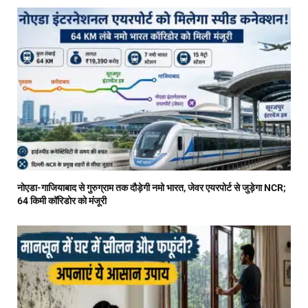
नोएडा-गाजियाबाद से गुरुग्राम तक दौड़ेगी नमो भारत, जेवर एयरपोर्ट से जुड़ेगा NCR;
64 किमी कॉरिडोर को मंजूरी