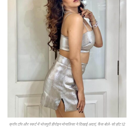
क्रॉप टॉप और स्कर्ट में भोजपुरी हीरोइन मोनालिसा ने दिखाई अदाएं, फैंस बोले- सो हॉट 12