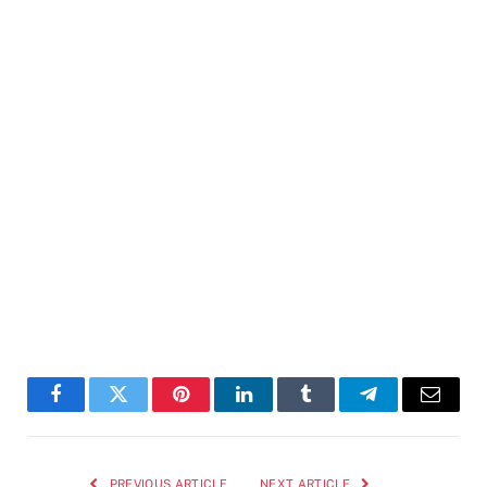
Facebook
Twitter
Pinterest
LinkedIn
Tumblr
Telegram
Email
PREVIOUS ARTICLE
NEXT ARTICLE