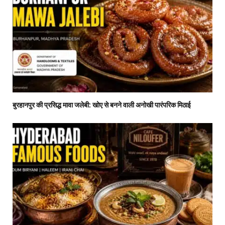
बुरहानपुर की प्रसिद्ध मावा जलेबी: खोए से बनने वाली अनोखी पारंपरिक मिठाई