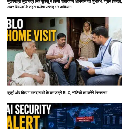
मुख्यमंत्री सुखविंद्र सिंह सुक्खू ने किया पौधारोपण अभियान का शुभारंभ, ‘ग्रीन शिमला,
अवर शिमला’ के तहत चलेगा सप्ताह भर अभियान
बुजुर्ग और दिव्यांग मतदाताओं के घर जाएंगे BLO, नोटिसों का करेंगे निस्तारण