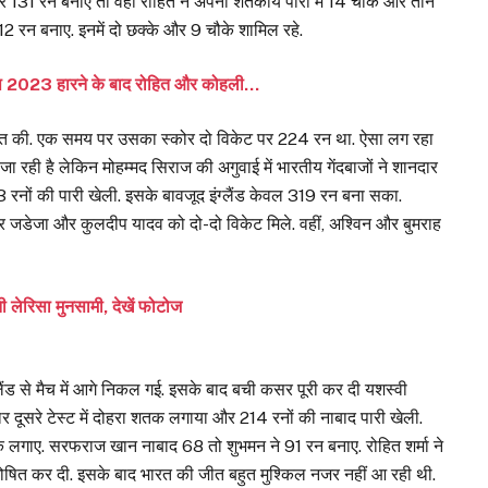
द पर 131 रन बनाए तो वहीं रोहित ने अपनी शतकीय पारी में 14 चौके और तीन
12 रन बनाए. इनमें दो छक्के और 9 चौके शामिल रहे.
्ड कप 2023 हारने के बाद रोहित और कोहली…
शुरुआत की. एक समय पर उसका स्कोर दो विकेट पर 224 रन था. ऐसा लग रहा
े जा रही है लेकिन मोहम्मद सिराज की अगुवाई में भारतीय गेंदबाजों ने शानदार
3 रनों की पारी खेली. इसके बावजूद इंग्लैंड केवल 319 रन बना सका.
द्र जडेजा और कुलदीप यादव को दो-दो विकेट मिले. वहीं, अश्विन और बुमराह
 लेरिसा मुनसामी, देखें फोटोज
ंड से मैच में आगे निकल गई. इसके बाद बची कसर पूरी कर दी यशस्वी
ूसरे टेस्ट में दोहरा शतक लगाया और 214 रनों की नाबाद पारी खेली.
े लगाए. सरफराज खान नाबाद 68 तो शुभमन ने 91 रन बनाए. रोहित शर्मा ने
घोषित कर दी. इसके बाद भारत की जीत बहुत मुश्किल नजर नहीं आ रही थी.