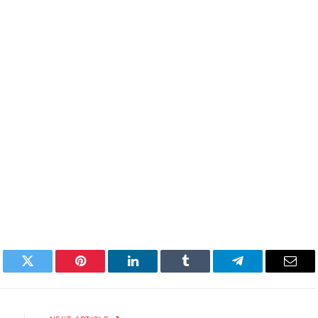
book
Twitter
Pinterest
LinkedIn
Tumblr
Telegram
Emai